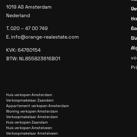
1019 AS Amsterdam
Ve
Ov
Nederland
Hu
on
Aa
Co
T.
020 – 47 00 749
E.
info@orange-realestate.com
Ov
Ni
di
Al
KVK: 64760154
vo
BTW: NL855823616B01
Pr
Huis verkopen Amsterdam
Verkoopmakelaar Zaandam
Appartement verkopen Amsterdam
Woning verkopen Amsterdam
Verkoopmakelaar Amsterdam
Huis verkopen Zaandam
Huis verkopen Amstelveen
Verkoopmakelaar Amstelveen