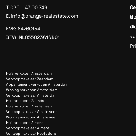
Aa
Co
T.
020 – 47 00 749
E.
info@orange-realestate.com
Ov
Ni
di
Al
KVK: 64760154
vo
BTW: NL855823616B01
Pr
Huis verkopen Amsterdam
Verkoopmakelaar Zaandam
Appartement verkopen Amsterdam
Woning verkopen Amsterdam
Verkoopmakelaar Amsterdam
Huis verkopen Zaandam
Huis verkopen Amstelveen
Verkoopmakelaar Amstelveen
Woning verkopen Amstelveen
Huis verkopen Almere
Verkoopmakelaar Almere
Verkoopmakelaar Hoofddorp