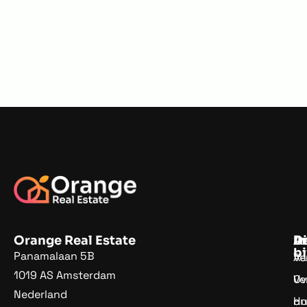
Orange Real Estate
D
In
A
bi
Panamalaan 5B
Ve
Aa
1019 AS Amsterdam
Ve
Ov
Nederland
Hu
on