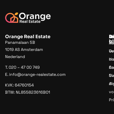
Orange Real Estate
D
In
A
bi
Panamalaan 5B
Ve
Aa
1019 AS Amsterdam
Ve
Ov
Nederland
Hu
on
Aa
Co
T.
020 – 47 00 749
E.
info@orange-realestate.com
Ov
Ni
di
Al
KVK: 64760154
vo
BTW: NL855823616B01
Pr