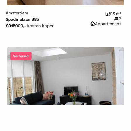
Amsterdam
93 m²
2
Spadinalaan 385
Appartement
€915000,-
kosten koper
Verhuurd
Amsterdam
66 m²
2
Doggersbankstraat 14-hs