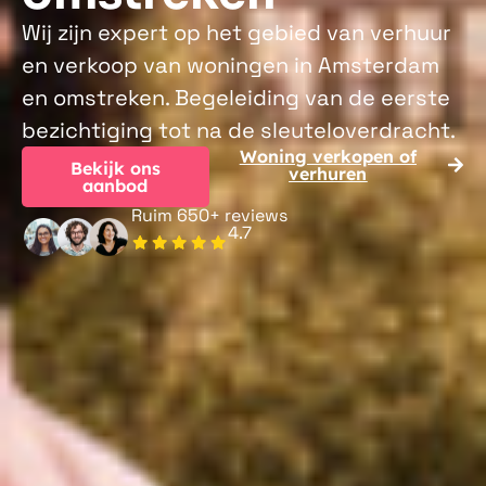
Wij zijn expert op het gebied van verhuur
en verkoop van woningen in Amsterdam
en omstreken. Begeleiding van de eerste
bezichtiging tot na de sleuteloverdracht.
Woning verkopen of
Bekijk ons
verhuren
aanbod
Ruim 650+ reviews
4.7