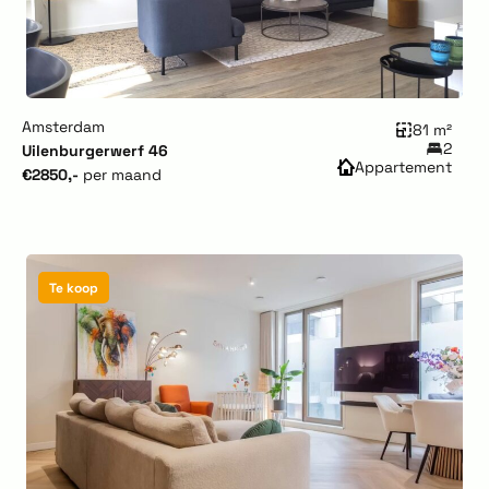
Amsterdam
81 m²
2
Uilenburgerwerf 46
Appartement
€2850,-
per maand
Te koop