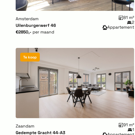
81 m²
Amsterdam
2
Uilenburgerwerf 46
Appartement
€2850,-
per maand
Te koop
91 m²
Zaandam
1
Gedempte Gracht 44-A3
Appartement