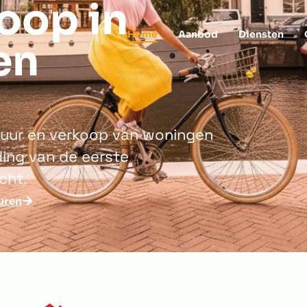
oop in
Home
Aanbod
Diensten
en
rhuur en verkoop van woningen
ing van de eerste
cht.
uren