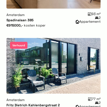
93 m²
Amsterdam
2
Spadinalaan 385
Appartement
€915000,-
kosten koper
Verhuurd
77 m²
Amsterdam
2
Fritz Dietrich Kahlenbergstraat 2
Appartement