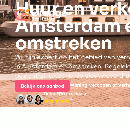
Huur en verk
Amsterdam 
omstreken
Wij zijn expert op het gebied van ve
in Amsterdam en omstreken. Begeleid
bezichtiging tot na de sleuteloverdra
Woning verkopen of verh
Bekijk ons aanbod
Ruim 650+ reviews
4.7