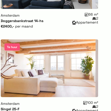
66 m²
Amsterdam
2
Doggersbankstraat 14-hs
Appartement
€2400,-
per maand
Te huur
100 m²
Amsterdam
2
Singel 25-F
Appartement